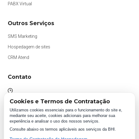
PABX Virtual
Outros Serviços
SMS Marketing
Hospedagem de sites
CRM Atend
Contato
Atendimento das 09h às 18h
Cookies e Termos de Contratação
Segunda à Sexta.
Utilizamos cookies essenciais para o funcionamento do site e,
mediante seu aceite, cookies adicionais para melhorar sua
experiência e analisar o uso dos nossos serviços.
WhatsApp:
Consulte abaixo os termos aplicáveis aos serviços da BHI.
(87) 2018 1234
0800 511 1234