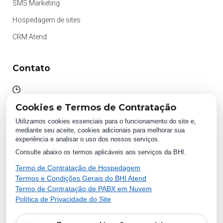
SMS Marketing
Hospedagem de sites
CRM Atend
Contato
Atendimento das 09h às 18h
Cookies e Termos de Contratação
Segunda à Sexta.
Utilizamos cookies essenciais para o funcionamento do site e,
mediante seu aceite, cookies adicionais para melhorar sua
experiência e analisar o uso dos nossos serviços.
WhatsApp:
Consulte abaixo os termos aplicáveis aos serviços da BHI.
(87) 2018 1234
0800 511 1234
Termo de Contratação de Hospedagem
Termos e Condições Gerais do BHI Atend
Termo de Contratação de PABX em Nuvem
Política de Privacidade do Site