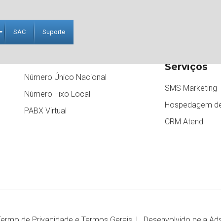
SAC
Suporte
Serviços de Telefonia
Outros
Serviços
Número Único Nacional
SMS Marketing
m
Número Fixo Local
Hospedagem de
PABX Virtual
CRM Atend
Termo de Privacidade
e
Termos Gerais |
Desenvolvido pela Ad