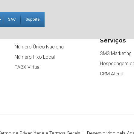
SAC
Suporte
Serviços de Telefonia
Outros
Serviços
Número Único Nacional
SMS Marketing
m
Número Fixo Local
Hospedagem de
PABX Virtual
CRM Atend
Termo de Privacidade
e
Termos Gerais |
Desenvolvido pela Ad