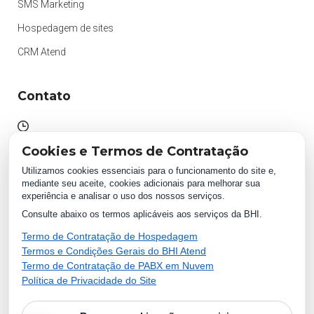
SMS Marketing
Hospedagem de sites
CRM Atend
Contato
Atendimento das 09h às 18h
Cookies e Termos de Contratação
Segunda à Sexta.
Utilizamos cookies essenciais para o funcionamento do site e,
mediante seu aceite, cookies adicionais para melhorar sua
experiência e analisar o uso dos nossos serviços.
WhatsApp:
Consulte abaixo os termos aplicáveis aos serviços da BHI.
(87) 2018 1234
0800 511 1234
Termo de Contratação de Hospedagem
Termos e Condições Gerais do BHI Atend
Termo de Contratação de PABX em Nuvem
Política de Privacidade do Site