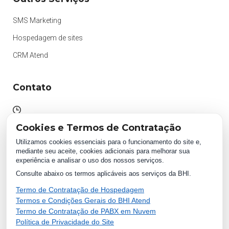
SMS Marketing
Hospedagem de sites
CRM Atend
Contato
Atendimento das 09h às 18h
Cookies e Termos de Contratação
Segunda à Sexta.
Utilizamos cookies essenciais para o funcionamento do site e,
mediante seu aceite, cookies adicionais para melhorar sua
experiência e analisar o uso dos nossos serviços.
WhatsApp:
Consulte abaixo os termos aplicáveis aos serviços da BHI.
(87) 2018 1234
0800 511 1234
Termo de Contratação de Hospedagem
Termos e Condições Gerais do BHI Atend
Termo de Contratação de PABX em Nuvem
Política de Privacidade do Site