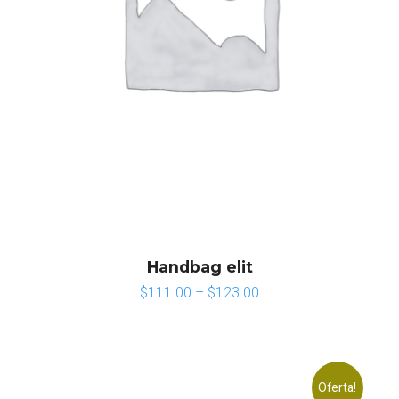
Handbag elit
$
111.00
–
$
123.00
Oferta!