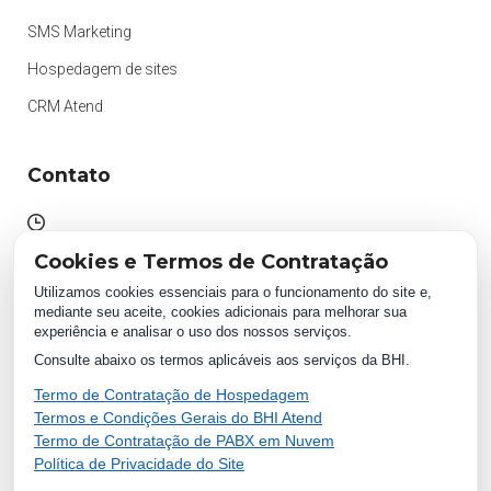
SMS Marketing
Hospedagem de sites
CRM Atend
Contato
Atendimento das 09h às 18h
Cookies e Termos de Contratação
Segunda à Sexta.
Utilizamos cookies essenciais para o funcionamento do site e,
mediante seu aceite, cookies adicionais para melhorar sua
experiência e analisar o uso dos nossos serviços.
WhatsApp:
Consulte abaixo os termos aplicáveis aos serviços da BHI.
(87) 2018 1234
0800 511 1234
Termo de Contratação de Hospedagem
Termos e Condições Gerais do BHI Atend
Termo de Contratação de PABX em Nuvem
Política de Privacidade do Site