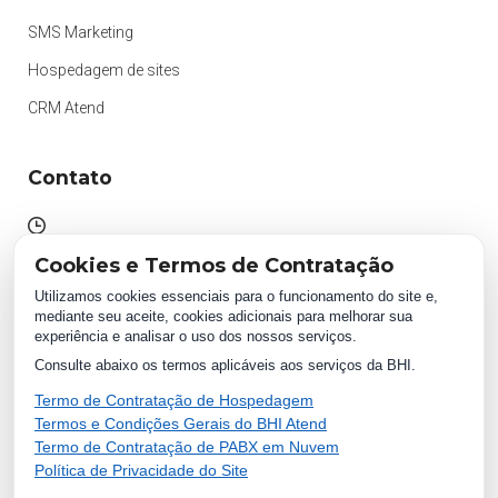
SMS Marketing
Hospedagem de sites
CRM Atend
Contato
Atendimento das 09h às 18h
Cookies e Termos de Contratação
Segunda à Sexta.
Utilizamos cookies essenciais para o funcionamento do site e,
mediante seu aceite, cookies adicionais para melhorar sua
experiência e analisar o uso dos nossos serviços.
WhatsApp:
Consulte abaixo os termos aplicáveis aos serviços da BHI.
(87) 2018 1234
0800 511 1234
Termo de Contratação de Hospedagem
Termos e Condições Gerais do BHI Atend
Termo de Contratação de PABX em Nuvem
Política de Privacidade do Site