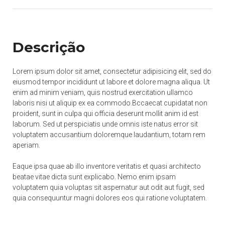
Descrição
Lorem ipsum dolor sit amet, consectetur adipisicing elit, sed do
eiusmod tempor incididunt ut labore et dolore magna aliqua. Ut
enim ad minim veniam, quis nostrud exercitation ullamco
laboris nisi ut aliquip ex ea commodo.Bccaecat cupidatat non
proident, sunt in culpa qui officia deserunt mollit anim id est
laborum. Sed ut perspiciatis unde omnis iste natus error sit
voluptatem accusantium doloremque laudantium, totam rem
aperiam.
Eaque ipsa quae ab illo inventore veritatis et quasi architecto
beatae vitae dicta sunt explicabo. Nemo enim ipsam
voluptatem quia voluptas sit aspernatur aut odit aut fugit, sed
quia consequuntur magni dolores eos qui ratione voluptatem.