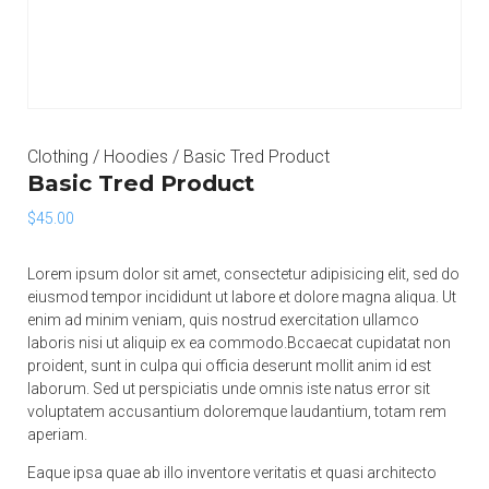
Clothing
/
Hoodies
/ Basic Tred Product
Basic Tred Product
$
45.00
Lorem ipsum dolor sit amet, consectetur adipisicing elit, sed do
eiusmod tempor incididunt ut labore et dolore magna aliqua. Ut
enim ad minim veniam, quis nostrud exercitation ullamco
laboris nisi ut aliquip ex ea commodo.Bccaecat cupidatat non
proident, sunt in culpa qui officia deserunt mollit anim id est
laborum. Sed ut perspiciatis unde omnis iste natus error sit
voluptatem accusantium doloremque laudantium, totam rem
aperiam.
Eaque ipsa quae ab illo inventore veritatis et quasi architecto