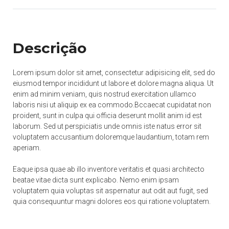
Descrição
Lorem ipsum dolor sit amet, consectetur adipisicing elit, sed do
eiusmod tempor incididunt ut labore et dolore magna aliqua. Ut
enim ad minim veniam, quis nostrud exercitation ullamco
laboris nisi ut aliquip ex ea commodo.Bccaecat cupidatat non
proident, sunt in culpa qui officia deserunt mollit anim id est
laborum. Sed ut perspiciatis unde omnis iste natus error sit
voluptatem accusantium doloremque laudantium, totam rem
aperiam.
Eaque ipsa quae ab illo inventore veritatis et quasi architecto
beatae vitae dicta sunt explicabo. Nemo enim ipsam
voluptatem quia voluptas sit aspernatur aut odit aut fugit, sed
quia consequuntur magni dolores eos qui ratione voluptatem.