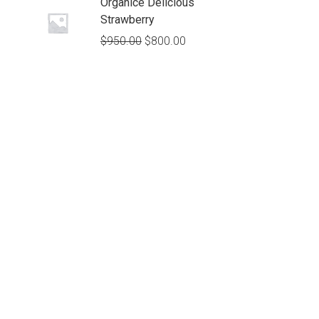
Organice Delicious
Strawberry
$
950.00
$
800.00