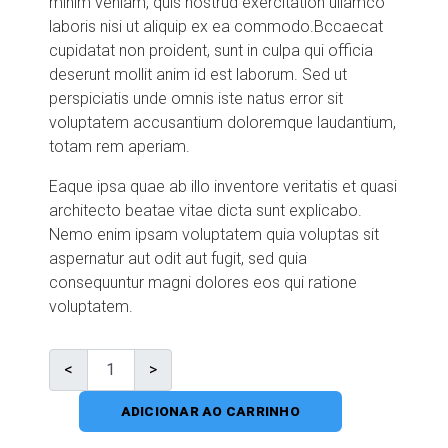
minim veniam, quis nostrud exercitation ullamco
laboris nisi ut aliquip ex ea commodo.Bccaecat
cupidatat non proident, sunt in culpa qui officia
deserunt mollit anim id est laborum. Sed ut
perspiciatis unde omnis iste natus error sit
voluptatem accusantium doloremque laudantium,
totam rem aperiam.
Eaque ipsa quae ab illo inventore veritatis et quasi
architecto beatae vitae dicta sunt explicabo.
Nemo enim ipsam voluptatem quia voluptas sit
aspernatur aut odit aut fugit, sed quia
consequuntur magni dolores eos qui ratione
voluptatem.
ADICIONAR AO CARRINHO