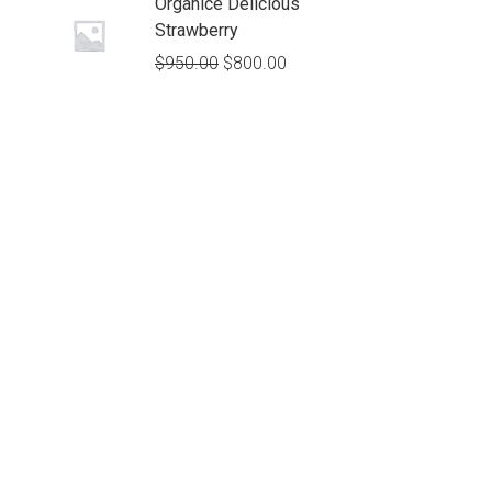
Organice Delicious
Strawberry
$
950.00
$
800.00