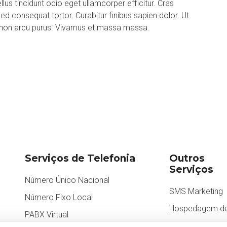
s tincidunt odio eget ullamcorper efficitur. Cras
ed consequat tortor. Curabitur finibus sapien dolor. Ut
am non arcu purus. Vivamus et massa massa.
Serviços de Telefonia
Outros
Serviços
Número Único Nacional
SMS Marketing
m
Número Fixo Local
Hospedagem de
PABX Virtual
CRM Atend